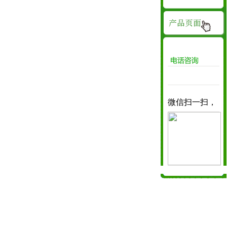
08162896767
微信扫一扫，
咨询!