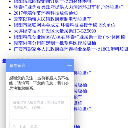
绵阳涪城区经销商订购一批园林休闲椅
环泰桶业为灵兴政府提供人力清运环卫车和户外垃圾桶
2017年端午节环泰科技放假通知
云南以勒镇人民镇政府定制电动垃圾车
绵阳市互联网协会成立 环泰科技被授予秘书长单位
大连经济技术开发区大量采购HT-GZ5690
绵阳科教创业园区(A)区在环泰桶业采购一批户外休闲椅
湖南湘潭分销商定制一批塑料医疗垃圾桶
广安市彭家乡人民政府在环泰桶业采购一批180L塑料垃
最新资讯文章
请您留言
眉山中国泡菜城采购定制四分类垃圾桶
感谢您的关注，当前客服人员不在
成都分销商采购塑料垃圾桶
线，请填写一下您的信息，我们会
雅安市世界茶文化博物馆采购垃圾桶
尽快和您联系。
广安市时代奥特莱斯采购环卫垃圾桶
梓潼县环卫所采购环卫垃圾三轮车
哈尔滨分销商采购一批钢木垃圾桶
云南普洱市分销商再次采购塑料垃圾桶
万贯机电城客户采购大铁桶
成都分销商采购四分类垃圾桶
绵阳404医院再次采购塑料垃圾桶