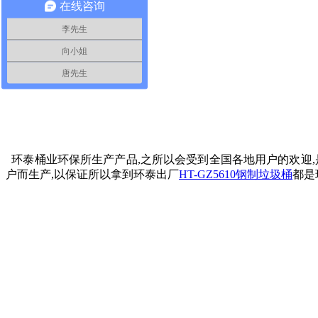
在线咨询
李先生
向小姐
唐先生
环泰桶业环保所生产产品,之所以会受到全国各地用户的欢迎,
户而生产,以保证所以拿到环泰出厂
HT-GZ5610钢制垃圾桶
都是