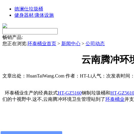
德澜仕垃圾桶
健身器材/康体设施
畅销产品:
您正在浏览:
环泰桶业首页
>
新闻中心
>
公司动态
云南腾冲环
文章出处：HuanTaiWang.Com
作者：HT-Li
人气：
次
发表时间：201
环泰桶业生产的经典款式
HT-GZ5160
钢制垃圾桶和
HT-GZ561
们的十视野中.这不,云南腾冲环境卫生管理站到了
环泰桶业
并支