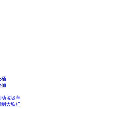
圾桶
圾桶
电动垃圾车
钢制大铁桶