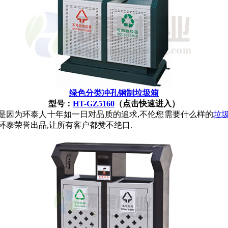
绿色分类冲孔钢制垃圾箱
型号：
HT-GZ5160
（点击快速进入）
是因为环泰人十年如一日对品质的追求,不伦您需要什么样的
垃
环泰荣誉出品,让所有客户都赞不绝口.