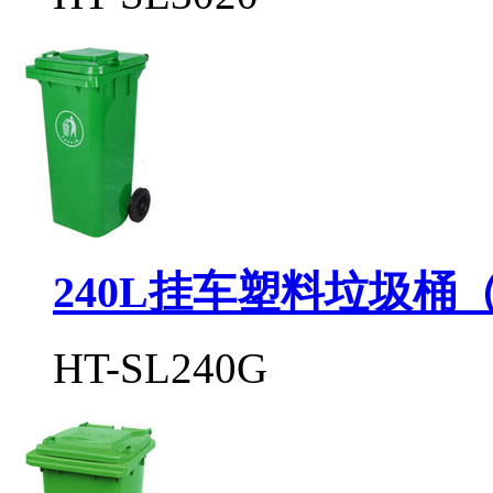
240L挂车塑料垃圾桶
HT-SL240G