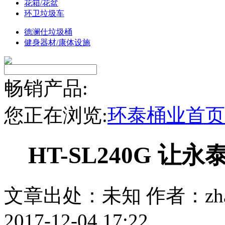
花箱/花盆
环卫垃圾车
德澜仕垃圾桶
健身器材/康体设施
畅销产品:
您正在浏览:
环泰桶业首页
HT-SL240G 
文章出处：未知
作者：zha
2017-12-04 17:22