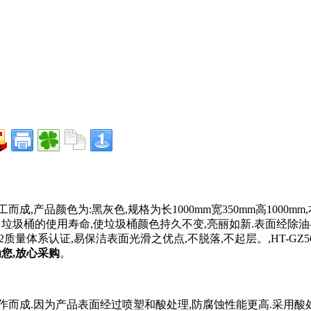
而成,产品颜色为:黑灰色,规格为长1000mm宽350mm高1000mm
延长了垃圾桶的使用寿命,使垃圾桶颜色持久不变,亮丽如新.表面
质量体系认证,易保洁表面光滑之优点,不脱落,不起层。,HT-GZ56
您,放心采购
。
而成.因为产品表面经过喷塑和酸处理,防腐蚀性能更高.采用酸处