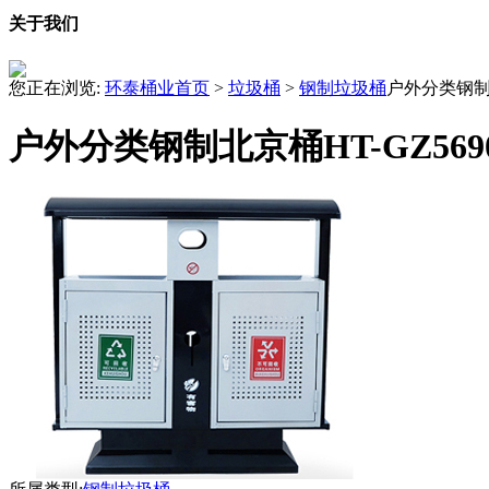
关于我们
您正在浏览:
环泰桶业首页
>
垃圾桶
>
钢制垃圾桶
户外分类钢制北
户外分类钢制北京桶HT-GZ569