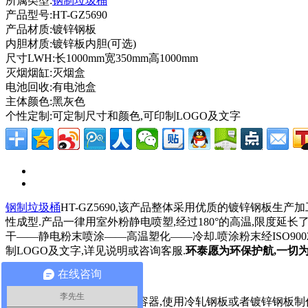
所属类型:
钢制垃圾桶
产品型号:HT-GZ5690
产品材质:镀锌钢板
内胆材质:镀锌板内胆(可选)
尺寸LWH:长1000mm宽350mm高1000mm
灭烟烟缸:灭烟盒
电池回收:有电池盒
主体颜色:黑灰色
个性定制:可定制尺寸和颜色,可印制LOGO及文字
钢制垃圾桶
HT-GZ5690,该产品整体采用优质的镀锌钢板生产加工
性成型.产品一律用室外粉静电喷塑,经过180°的高温,限度
干——静电粉末喷涂——高温塑化——冷却.喷涂粉末经ISO9002
制LOGO及文字,详见说明或咨询客服.
环泰愿为环保护航,一切为
在线咨询
钢制垃圾桶结构:
李先生
钢制垃圾桶一种存放垃圾的容器,使用冷轧钢板或者镀锌钢板制作