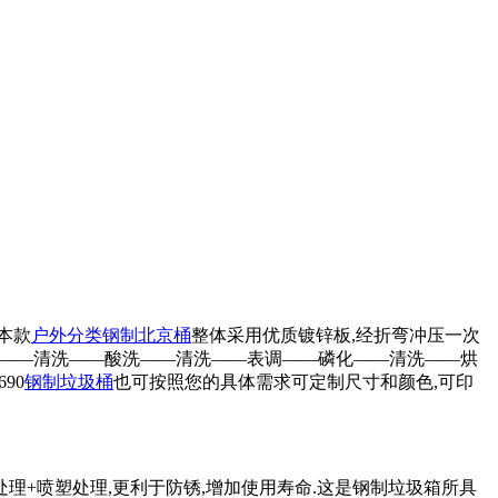
,本款
户外分类钢制北京桶
整体采用优质镀锌板,经折弯冲压一次
经除油——清洗——酸洗——清洗——表调——磷化——清洗——烘
90
钢制垃圾桶
也可按照您的具体需求可定制尺寸和颜色,可印
理+喷塑处理,更利于防锈,增加使用寿命.这是钢制垃圾箱所具