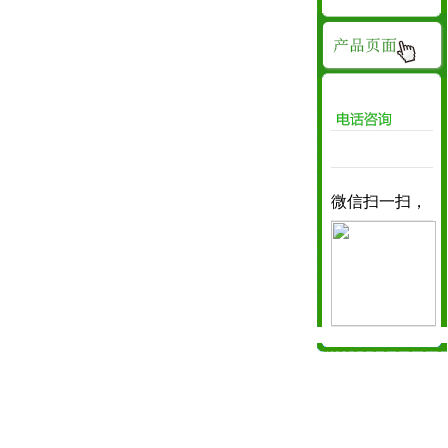
08162896767
微信扫一扫，
咨询!